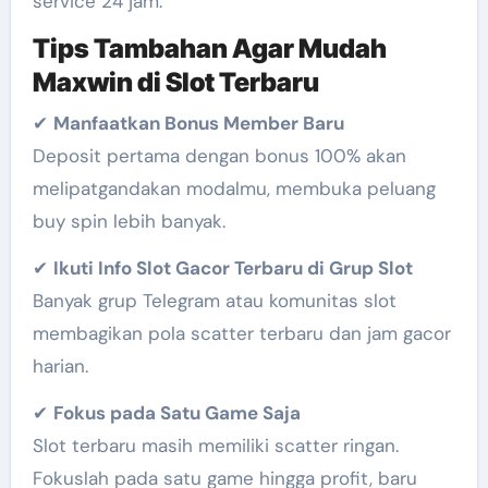
service 24 jam.
Tips Tambahan Agar Mudah
Maxwin di Slot Terbaru
✔
Manfaatkan Bonus Member Baru
Deposit pertama dengan bonus 100% akan
melipatgandakan modalmu, membuka peluang
buy spin lebih banyak.
✔
Ikuti Info Slot Gacor Terbaru di Grup Slot
Banyak grup Telegram atau komunitas slot
membagikan pola scatter terbaru dan jam gacor
harian.
✔
Fokus pada Satu Game Saja
Slot terbaru masih memiliki scatter ringan.
Fokuslah pada satu game hingga profit, baru