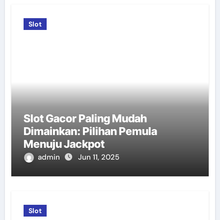
Slot
Slot Gacor Paling Mudah
Dimainkan: Pilihan Pemula
Menuju Jackpot
admin
Jun 11, 2025
Slot