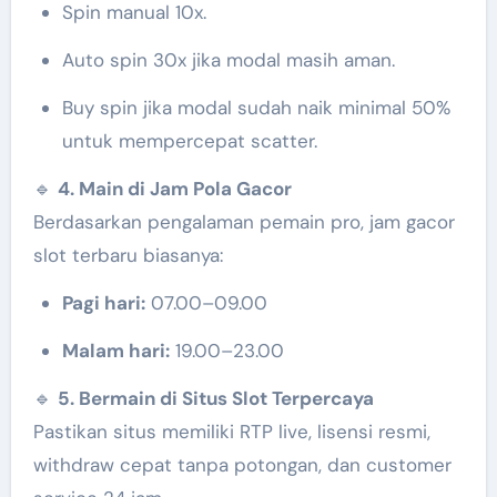
Spin manual 10x.
Auto spin 30x jika modal masih aman.
Buy spin jika modal sudah naik minimal 50%
untuk mempercepat scatter.
🔹
4. Main di Jam Pola Gacor
Berdasarkan pengalaman pemain pro, jam gacor
slot terbaru biasanya:
Pagi hari:
07.00–09.00
Malam hari:
19.00–23.00
🔹
5. Bermain di Situs Slot Terpercaya
Pastikan situs memiliki RTP live, lisensi resmi,
withdraw cepat tanpa potongan, dan customer