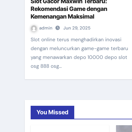
Slot Gacor Maxwin Terbaru:
Rekomendasi Game dengan
Kemenangan Maksimal
admin
Jun 29, 2025
Slot online terus menghadirkan inovasi
dengan meluncurkan game-game terbaru
yang menawarkan depo 10000 depo slot
osg 888 osg…
You Missed