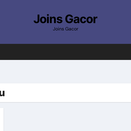
Joins Gacor
Joins Gacor
ru