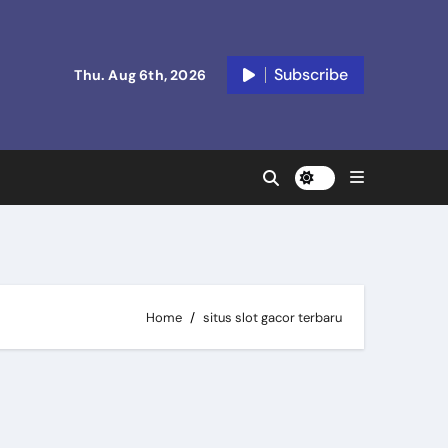
Subscribe
Thu. Aug 6th, 2026
Home
situs slot gacor terbaru