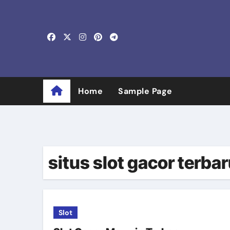
Skip
to
content
Home
Sample Page
situs slot gacor terba
Slot